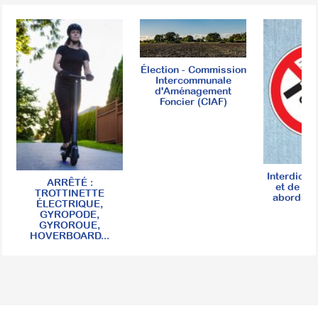
Élection - Commission
Intercommunale
d'Aménagement
Foncier (CIAF)
Interdicti
ARRÊTÉ :
et de va
TROTTINETTE
abords d
ÉLECTRIQUE,
GYROPODE,
GYROROUE,
HOVERBOARD...