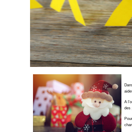
Dans
aide
A l’
des 
Pour
char