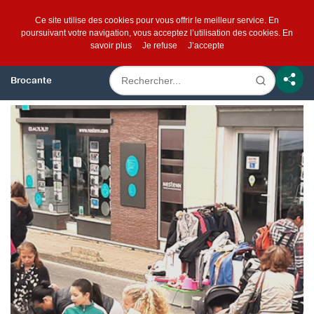
Ce site utilise des cookies pour vous offrir le meilleur service. En
poursuivant votre navigation, vous acceptez l’utilisation des cookies.
En
savoir plus
Je refuse
J’accepte
Brocante