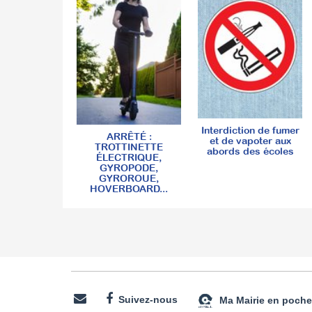
Interdiction de fumer
ARRÊTÉ :
et de vapoter aux
TROTTINETTE
abords des écoles
ÉLECTRIQUE,
GYROPODE,
GYROROUE,
HOVERBOARD...
Suivez-nous
Ma Mairie en poche