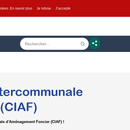
ookies.
En savoir plus
Je refuse
J’accepte
Intercommunale
(CIAF)
ale d'Aménagement Foncier (CIAF) !