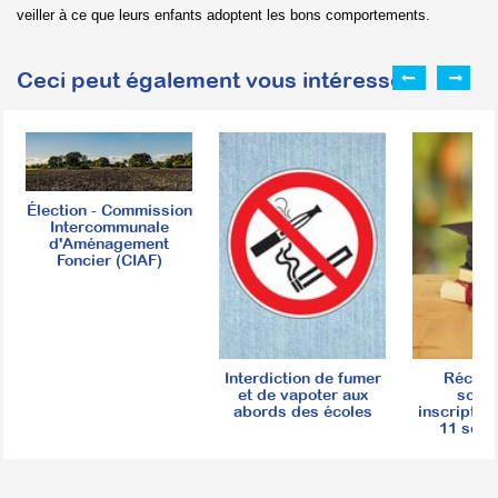
veiller à ce que leurs enfants adoptent les bons comportements.
Ceci peut également vous intéresser :
Élection - Commission
Intercommunale
d'Aménagement
Foncier (CIAF)
Interdiction de fumer
Récom
et de vapoter aux
scola
abords des écoles
inscriptio
11 sept