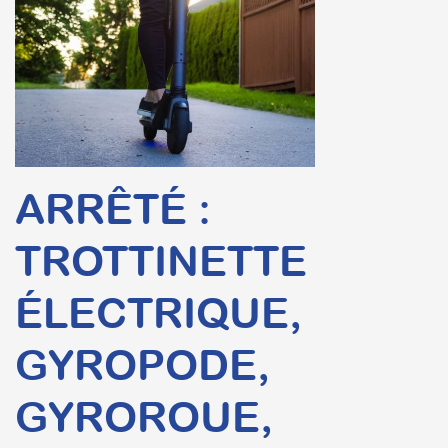
ARRÊTÉ :
TROTTINETTE
ÉLECTRIQUE,
GYROPODE,
GYROROUE,