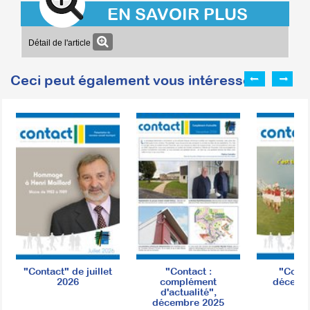
EN SAVOIR PLUS
Détail de l'article
Ceci peut également vous intéresser :
"Contact" de juillet
"Contact :
"Conta
2026
complément
décemb
d'actualité",
décembre 2025