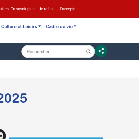
ookies.
En savoir plus
Je refuse
J’accepte
Culture et Loisirs
Cadre de vie
2025