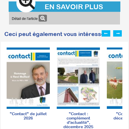
EN SAVOIR PLUS
Détail de l'article
Ceci peut également vous intéresser :
"Contact" de juillet
"Contact :
"Conta
2026
complément
décemb
d'actualité",
décembre 2025