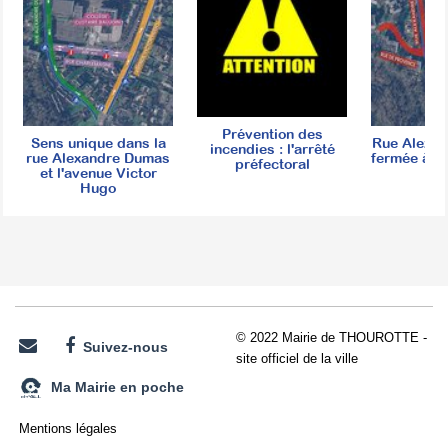
Prévention des
Sens unique dans la
Rue Alexa
incendies : l'arrêté
rue Alexandre Dumas
fermée à la
préfectoral
et l'avenue Victor
Hugo
© 2022 Mairie de THOUROTTE -
Suivez-nous
site officiel de la ville
Ma Mairie en poche
Mentions légales