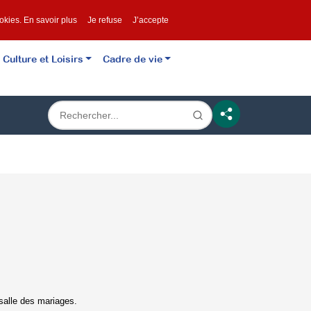
ookies.
En savoir plus
Je refuse
J’accepte
Culture et Loisirs
Cadre de vie
 salle des mariages.